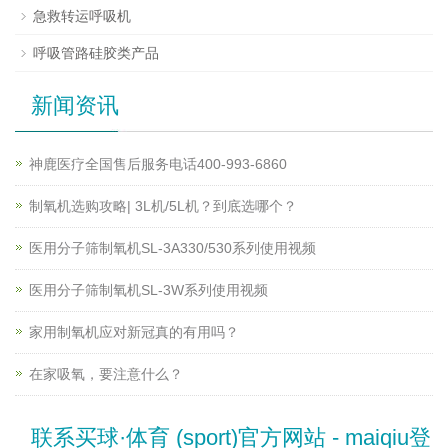
急救转运呼吸机
呼吸管路硅胶类产品
新闻资讯
神鹿医疗全国售后服务电话400-993-6860
制氧机选购攻略| 3L机/5L机？到底选哪个？
医用分子筛制氧机SL-3A330/530系列使用视频
医用分子筛制氧机SL-3W系列使用视频
家用制氧机应对新冠真的有用吗？
在家吸氧，要注意什么？
联系买球·体育 (sport)官方网站 - maiqiu登