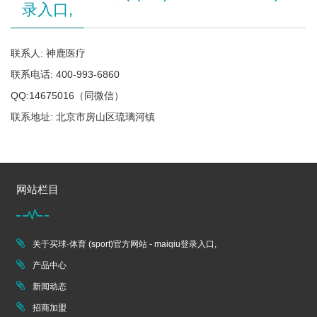
录入口,
联系人: 神鹿医疗
联系电话: 400-993-6860
QQ:14675016（同微信）
联系地址: 北京市房山区琉璃河镇
网站栏目
关于买球·体育 (sport)官方网站 - maiqiu登录入口,
产品中心
新闻动态
招商加盟