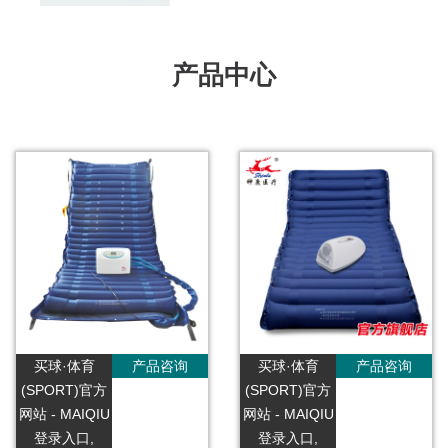
产品中心
买球·体育
产品咨询
买球·体育
产品咨询
(SPORT)官方
(SPORT)官方
网站 - MAIQIU
网站 - MAIQIU
登录入口,
登录入口,