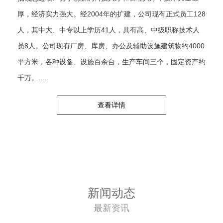
厚，经济实力强大。经2004年的扩建，公司现有正式员工128
人，其中大、中专以上学历41人，具有高、中级职称技术人
员8人。公司现有厂房、库房、办公及辅助设施建筑物约4000
平方米，各种设备、设施百余台，生产车间三个，固定资产约
千万。.....
查看详情
新闻动态
最新资讯