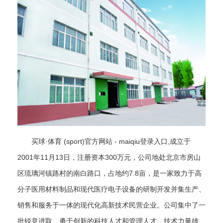
买球·体育 (sport)官方网站 - maiqiu登录入口,成立于
2001年11月13日，注册资本300万元，公司地处北京市房山
区琉璃河镇路村的南白路口，占地约7.8亩，是一家致力于高
分子医用材料制品和现代医疗电子设备的研制开发并集生产、
销售和服务于一体的现代化高新技术民营企业。公司集中了一
批锐意进取、勇于创新的科技人才和管理人才，技术力量雄