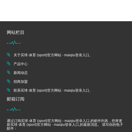
网站栏目
关于买球·体育 (sport)官方网站 - maiqiu登录入口,
产品中心
新闻动态
招商加盟
联系买球·体育 (sport)官方网站 - maiqiu登录入口,
邮箱订阅
通过订阅买球·体育 (sport)官方网站 - maiqiu登录入口,的邮件列表，您将更
新买球·体育 (sport)官方网站 - maiqiu登录入口,的最新消息。 填写你的电子
邮件：