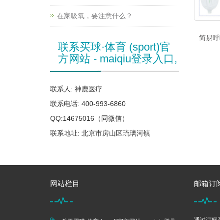
在家吸氧，要注意什么？
简易呼
联系买球·体育 (sport)官
方网站 - maiqiu登录入口,
联系人: 神鹿医疗
联系电话: 400-993-6860
QQ:14675016（同微信）
联系地址: 北京市房山区琉璃河镇
网站栏目
邮箱订