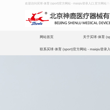
欢迎访问买球·体育 (sport)官方网站 - maiqiu登录入口,官方网站！
网站首页
关于买球·体育 (sp
联系买球·体育 (sport)官方网站 - maiqiu登录