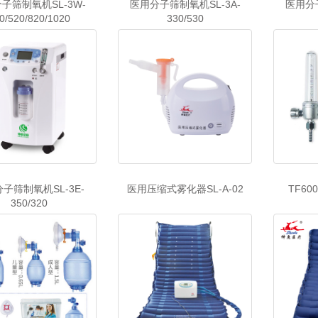
子筛制氧机SL-3W-
医用分子筛制氧机SL-3A-
医用分子
0/520/820/1020
330/530
子筛制氧机SL-3E-
医用压缩式雾化器SL-A-02
TF6
350/320