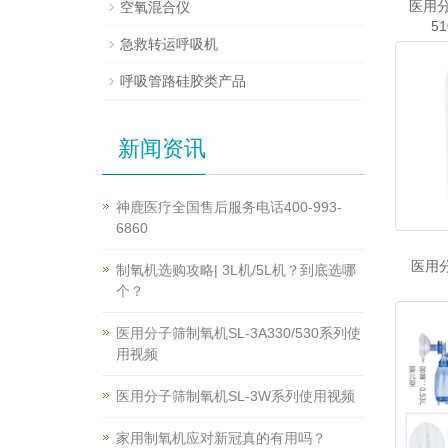
医用分
空氧混合仪
51
急救转运呼吸机
呼吸管路硅胶类产品
新闻资讯
神鹿医疗全国售后服务电话400-993-
6860
医用分
制氧机选购攻略| 3L机/5L机？到底选哪
个？
医用分子筛制氧机SL-3A330/530系列使
用视频
医用分子筛制氧机SL-3W系列使用视频
家用制氧机应对新冠真的有用吗？