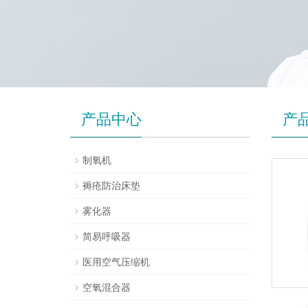
产品中心
产
制氧机
褥疮防治床垫
雾化器
简易呼吸器
医用空气压缩机
空氧混合器