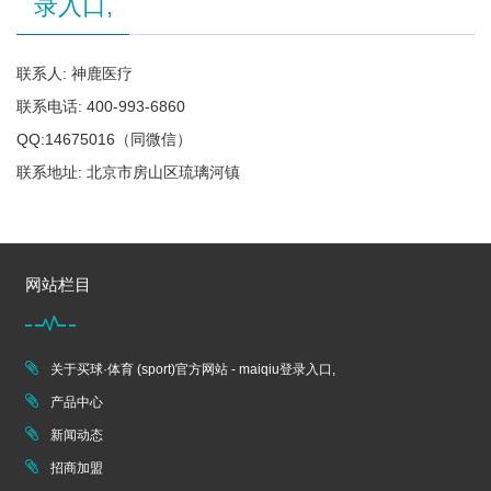
录入口,
联系人: 神鹿医疗
联系电话: 400-993-6860
QQ:14675016（同微信）
联系地址: 北京市房山区琉璃河镇
网站栏目
关于买球·体育 (sport)官方网站 - maiqiu登录入口,
产品中心
新闻动态
招商加盟