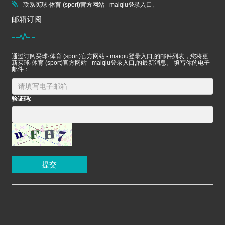
联系买球·体育 (sport)官方网站 - maiqiu登录入口,
邮箱订阅
通过订阅买球·体育 (sport)官方网站 - maiqiu登录入口,的邮件列表，您将更
新买球·体育 (sport)官方网站 - maiqiu登录入口,的最新消息。 填写你的电子
邮件：
验证码:
提交